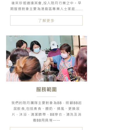
後來珍姐適逢其會,投入陪月行業之中。早
期服務對象主要為港島區專業人士家庭......
了解更多
​服務範圍
我們的陪月團隊主要對象為BB，照顧BB起
居飲食,包括煮食、餵奶、掃風、更換尿
片、沐浴、清潔臍帶、BB穿衣、清洗及消
毒BB用具等⋯⋯