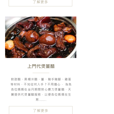
了解更多
上門代煲薑醋
對甜醋、黑糯米醋、薑、豬手豬腳、雞蛋
等材料，不知從何入手？不用擔心， 為免
各位媽媽在坐月期間勞心費力煲薑醋，天
寶提供代煲薑醋服務，以便各位媽媽在生
育.......
了解更多