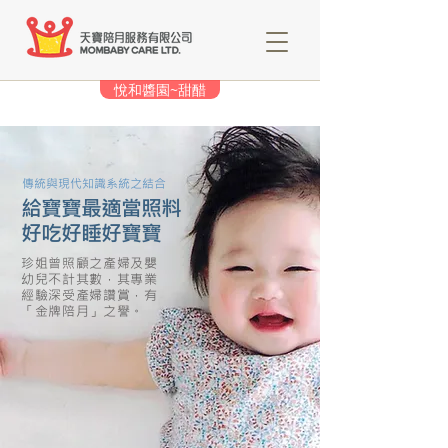
悅和醬園~甜醋
傳統與現代知識系統之結合
給寶寶最適當照料
好吃好睡好寶寶
珍姐曾照顧之產婦及嬰
幼兒不計其數，其專業
經驗深受產婦讚賞，有
「金牌陪月」之譽。