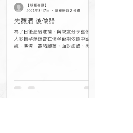
【明報專訊】
2021年3月7日
讀畢需時 2 分鐘
先釀酒 後做醋
為了日後產後進補、與親友分享喜悅，
大多懷孕媽媽會在懷孕後期依照中國傳
統，準備一窩豬腳薑。面對甜醋、黑糯
米醋、薑、豬手豬腳、雞蛋等材料，不
知從何入手？不用擔心，「金牌陪月
員」李素珍（珍姐）教你如何揀選靚材
料，還有把產前產後的傳統習俗知識，
都一併傳授給大家。豬腳薑又稱薑醋，
是中...
關於天寶陪月
天寶陪月為一間專業的陪月服務公司，所有陪月員均