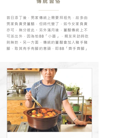
傳統習俗
昔日添丁後，男家傳統上需要拜祖先，故多由
男家負責煲薑醋，但時代變了，如今女家負責
亦可，無分彼此。另外滿月後，薑醋傳統上不
可派出外，因為怕BB「小器」，親友來訪時吃
則無妨。另一方面，傳統的薑醋會加入豬手豬
腳，取其有手有腳的意頭，即BB「齊手齊腳」