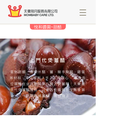
悅和醬園~甜醋
上門代煲薑醋
面對甜醋、黑糯米醋、薑、豬手豬腳、雞蛋
等材料，不知從何入手？不用擔心， 為免各
位媽媽在坐月期間勞心費力煲薑醋，天寶提
供代煲薑醋服務，以便各位媽媽在生育後第
一時間進補薑醋，補益身子。